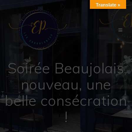
Passer
Translate »
au
contenu
Soirée Beaujolais
nouveau, une
belle consécration
!