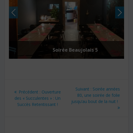
Soirée Beaujolais 5
Navigation
Article
Suivant :
Soirée années
Article
Précédent :
Ouverture
de
suivant
80, une soirée de folie
précédent
des « Succulentes » : Un
:
jusqu’au bout de la nuit !
:
Succès Retentissant !
l’article