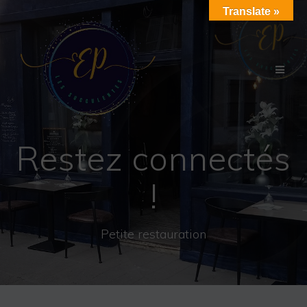
Passer
Translate »
au
contenu
Restez connectés
!
Petite restauration